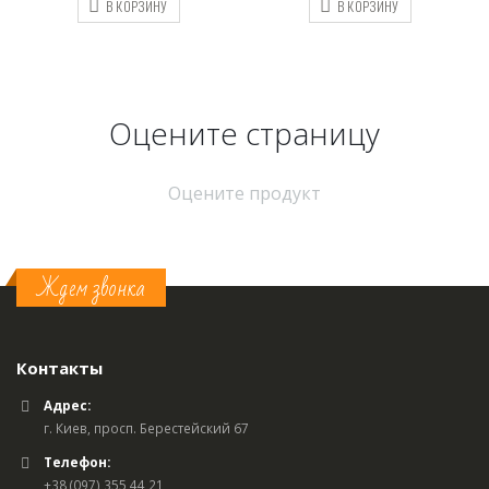
В КОРЗИНУ
В КОРЗИНУ
В К
Оцените страницу
Оцените продукт
Ждем звонка
Контакты
Адрес:
г. Киев, просп. Берестейский 67
Телефон:
+38 (097) 355 44 21