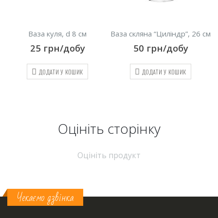
Ваза куля, d 8 см
Ваза скляна “Циліндр”, 26 см
25
грн/добу
50
грн/добу
ДОДАТИ У КОШИК
ДОДАТИ У КОШИК
Оцініть cторінку
Оцініть продукт
Чекаємо дзвінка