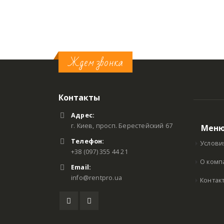
ЗИНУ
В КОРЗИНУ
В КОРЗИНУ
Ждем звонка
Контакты
Адрес:
г. Киев, просп. Берестейский 67
Мен
Телефон:
Услови
+38 (097) 355 44 21
О комп
Email:
info@rentpro.ua
Контак