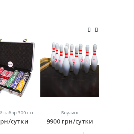
 шт
Боулинг
Морской бой
и
9900
грн/сутки
3630
грн/сутки