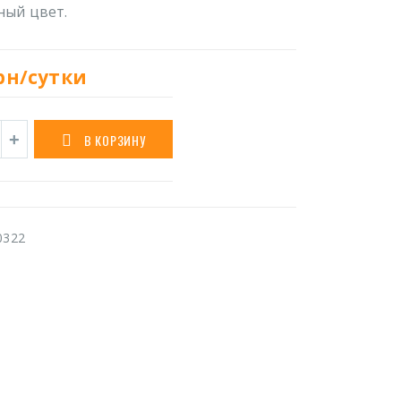
ный цвет.
рн/сутки
В КОРЗИНУ
0322