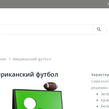
Search Button
Search
for:
ание
Американский футбол
риканский футбол
Характер
Сама конс
решениях:
зел
кра
бел