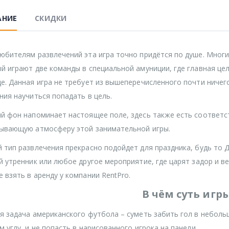
АНИЕ
СКИДКИ
юбителям развлечений эта игра точно придётся по душе. Мног
й играют две команды в специальной амуниции, где главная ц
е. Данная игра не требует из вышеперечисленного почти ничег
ния научиться попадать в цель.
й фон напоминает настоящее поле, здесь также есть соответс
ывающую атмосферу этой занимательной игры.
 тип развлечения прекрасно подойдет для праздника, будь то 
й утренник или любое другое мероприятие, где царят задор и в
 взять в аренду у компании RentPro.
В чём суть игр
я задача американского футбола – суметь забить гол в небол
м углу, и не попасть в нарисованного игрока на панели.