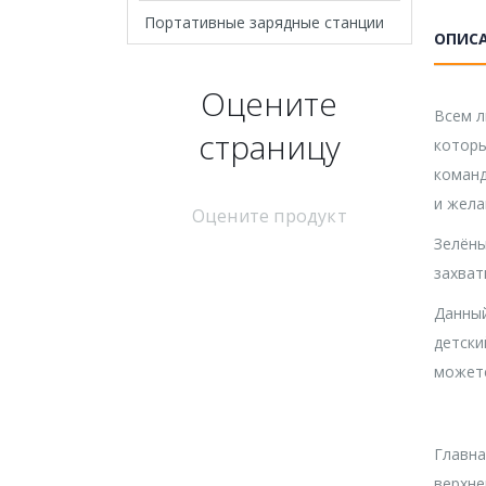
Портативные зарядные станции
ОПИС
Оцените
Всем л
страницу
которы
команд
и жела
Оцените продукт
Зелёны
захват
Данный
детски
можете
Главна
верхне