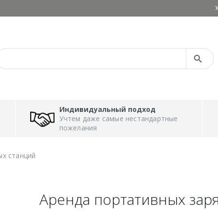
Search Button
Search
for:
Индивидуальный подход
Учтем даже самые нестандартные
пожелания
ых станций
Аренда портативных зар