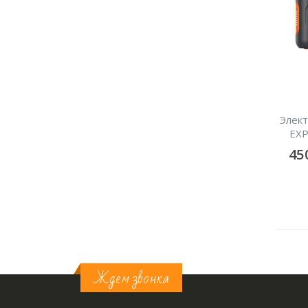
Элек
EX
45
Ждем звонка