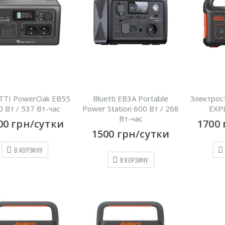
TTI PowerOak EB55
Bluetti EB3A Portable
Электрос
0 Вт / 537 Вт-час
Power Station 600 Вт / 268
EXP
Вт-час
00
грн/сутки
1700
1500
грн/сутки
В КОРЗИНУ
В КОРЗИНУ