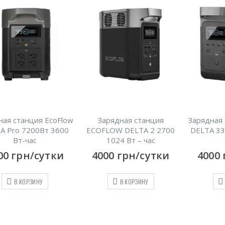
ная станция EcoFlow
Зарядная станция
Зарядная 
A Pro 7200Вт 3600
ECOFLOW DELTA 2 2700
DELTA 33
Вт-час
1024 Вт – час
00
грн/сутки
4000
грн/сутки
4000
В КОРЗИНУ
В КОРЗИНУ