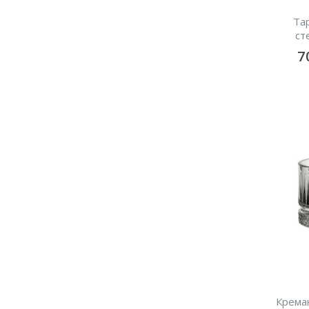
Та
ст
7
Креман