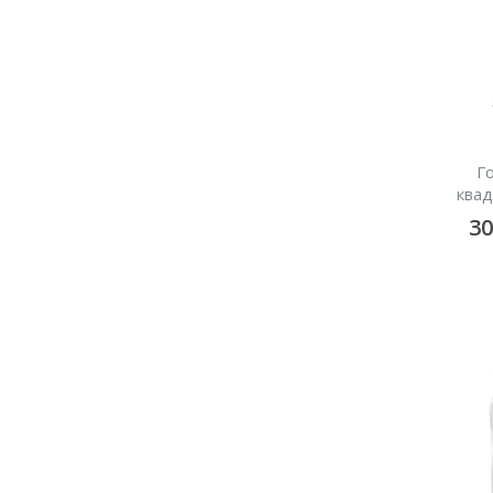
Го
квад
3