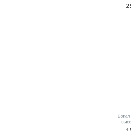
2
Бокал
высо
1