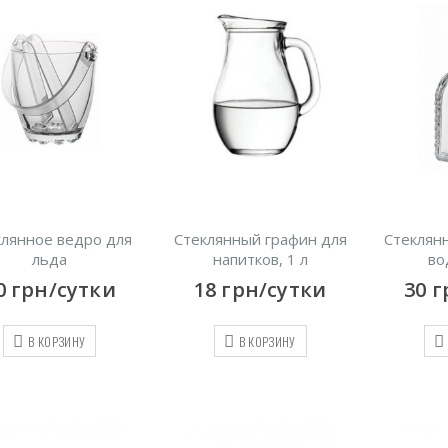
клянное ведро для
Стеклянный графин для
Стеклян
льда
напитков, 1 л
во
0
грн/сутки
18
грн/сутки
30
г
В КОРЗИНУ
В КОРЗИНУ