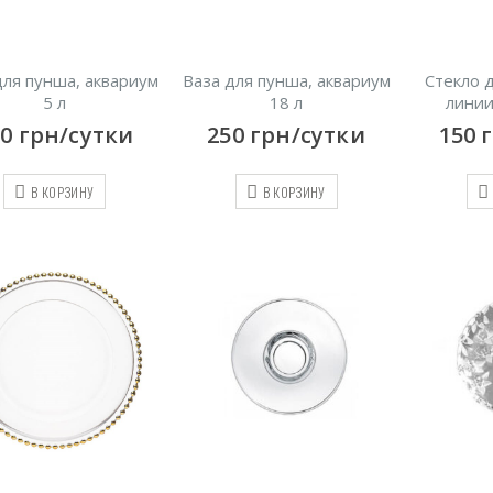
для пунша, аквариум
Ваза для пунша, аквариум
Стекло 
5 л
18 л
линии
00
грн/сутки
250
грн/сутки
150
В КОРЗИНУ
В КОРЗИНУ