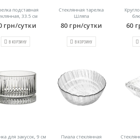
релка подставная
Стеклянная тарелка
Кругло
еклянная, 33.5 см
Шляпа
блю
0
грн/сутки
80
грн/сутки
60
г
В КОРЗИНУ
В КОРЗИНУ
ка для закусок, 9 см
Пиала стеклянная
Стеклян