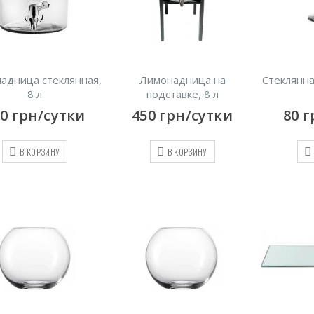
адница стеклянная,
Лимонадница на
Стеклянна
8 л
подставке, 8 л
50
грн/сутки
450
грн/сутки
80
г
В КОРЗИНУ
В КОРЗИНУ