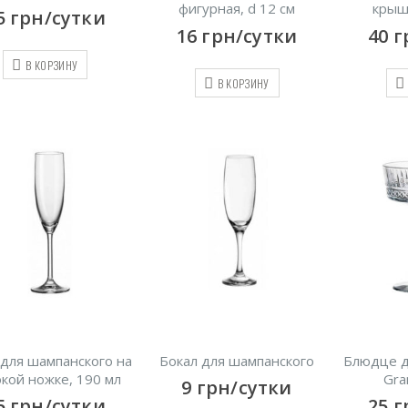
фигурная, d 12 см
крыш
5
грн/сутки
16
грн/сутки
40
г
В КОРЗИНУ
В КОРЗИНУ
 для шампанского на
Бокал для шампанского
Блюдце д
кой ножке, 190 мл
Gra
9
грн/сутки
5
грн/сутки
25
г