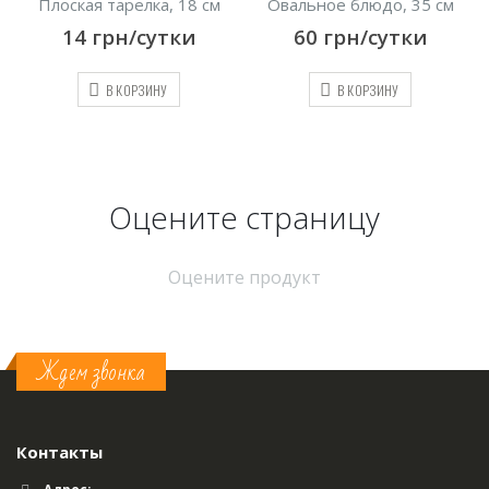
ская тарелка, 18 см
Овальное блюдо, 35 см
Сал
14
грн/сутки
60
грн/сутки
25
В КОРЗИНУ
В КОРЗИНУ
Оцените страницу
Оцените продукт
Ждем звонка
Контакты