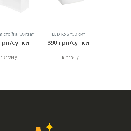
йка “Зигзаг”
LED КУБ “50 см”
LED стол “Ш
/сутки
390
грн/сутки
450
грн/с
РЗИНУ
В КОРЗИНУ
В КОРЗИНУ