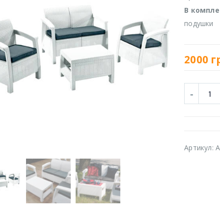
В компле
подушки
2000
г
Артикул:
A