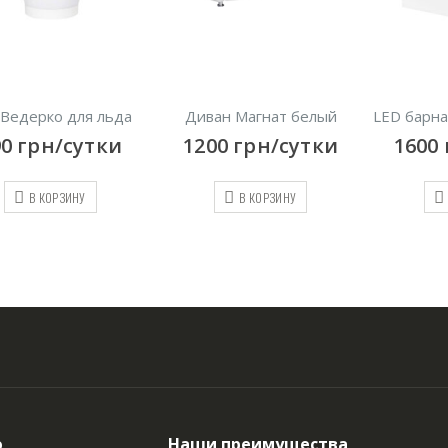
ерко для льда
Диван Магнат белый
LED барная сто
рн/сутки
1200
грн/сутки
1600
грн
В КОРЗИНУ
В КОРЗИНУ
В КО
ю
Наши преимущества