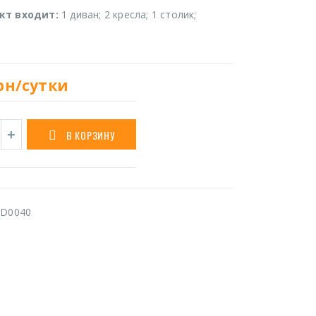
кт входит:
1 диван; 2 кресла; 1 столик;
рн/сутки
В КОРЗИНУ
D0040