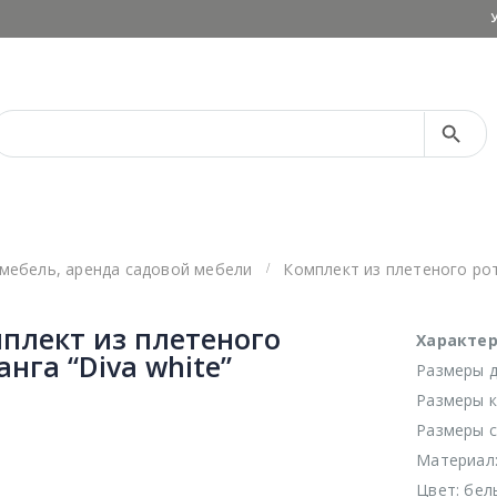
Search Button
Search
for:
 мебель
,
аренда садовой мебели
Комплект из плетеного рот
плект из плетеного
Характер
анга “Diva white”
Размеры д
Размеры кр
Размеры ст
Материал:
Цвет: бел