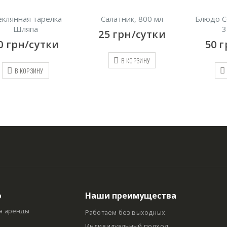
еклянная тарелка
Салатник, 800 мл
Блюдо С
Шляпа
3
25
грн/сутки
0
грн/сутки
50
г
В КОРЗИНУ
В КОРЗИНУ
ю
Наши преимущества
я аренды
Работаем без выходных
Индивидуальный подход