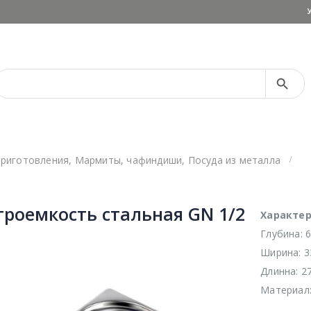
Search Button
Search
for:
приготовления
,
Мармиты, чафиндиши
,
Посуда из металла
троемкость стальная GN 1/2
Характер
Глубина: 6
Ширина: 3
Длинна: 2
Материал