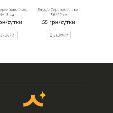
ервировочное,
Блюдо Сервировочное,
Плоская тар
4*18 см
36*22 см
12
грн
рн/сутки
55
грн/сутки
В КО
В КОРЗИНУ
В КОРЗИНУ