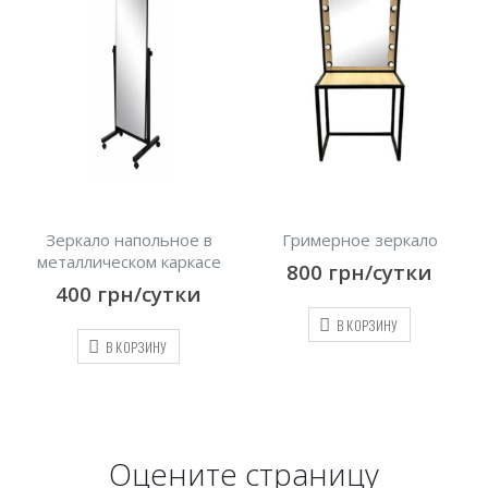
е в
Гримерное зеркало
Камера хранения 8 ячее
касе
светло-серые
800
грн/сутки
и
1600
грн/сутки
В КОРЗИНУ
В КОРЗИНУ
Оцените страницу