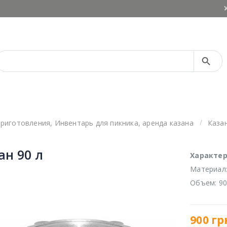
Search Button
Search
for:
приготовления
,
Инвентарь для пикника
,
аренда казана
Казан
ан 90 л
Характер
Материал
Объем: 90
900
гр