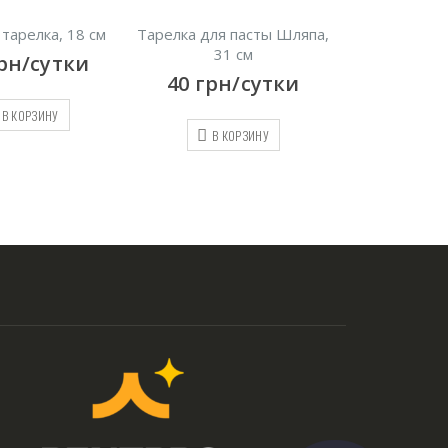
 тарелка, 18 см
Тарелка для пасты Шляпа,
Блюдо Серв
31 см
36*2
рн/сутки
40
грн/сутки
55
грн
В КОРЗИНУ
В КОРЗИНУ
В КО