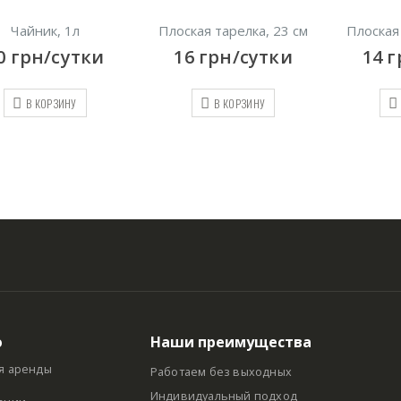
Чайник, 1л
Плоская тарелка, 23 см
Плоская
0
грн/сутки
16
грн/сутки
14
г
В КОРЗИНУ
В КОРЗИНУ
ю
Наши преимущества
я аренды
Работаем без выходных
Индивидуальный подход