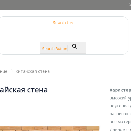
Search for:
Search Button
ание
Китайская стена
айская стена
Характе
высокий у
подгонка 
развиваю
все матер
Данное со