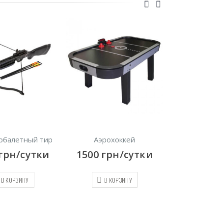
ый тир
Аэрохоккей
Покерный набор
утки
1500
грн/сутки
400
грн/сутк
В КОРЗИНУ
В КОРЗИНУ