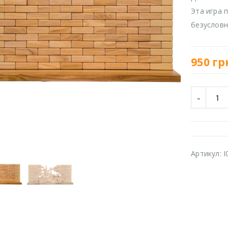
Эта игра п
безусловн
950
гр
Артикул:
I