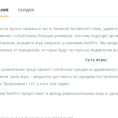
АНИЕ
СКИДКИ
ра на прокат названа в честь Великой Китайской стены, удивит
авляет собой пазлы больших размеров, поэтому подходит детям
близким, возьмите игру напрокат у компании RentPro. Мы пред
венных аттракционов, которые будут интересны людям всем во
Суть игры:
 развлечение представляет собой конструкцию из деревянного 
иков. Цель игры – аккуратно доставать из середины построенно
а. Проигрывает тот, у кого она падает.
ия RentPro предоставит в аренду развлекательные игры и сдела