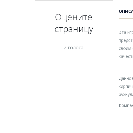
ОПИС
Оцените
страницу
Эта иг
предст
2 голоса
своим 
качест
Данное
кирпич
рухнул
Компан