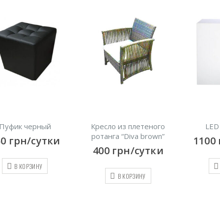
сло из плетеного
LED снек – бар
LOFT 
анга “Diva brown”
1100
грн/сутки
850
00
грн/сутки
В КОРЗИНУ
В КОРЗИНУ