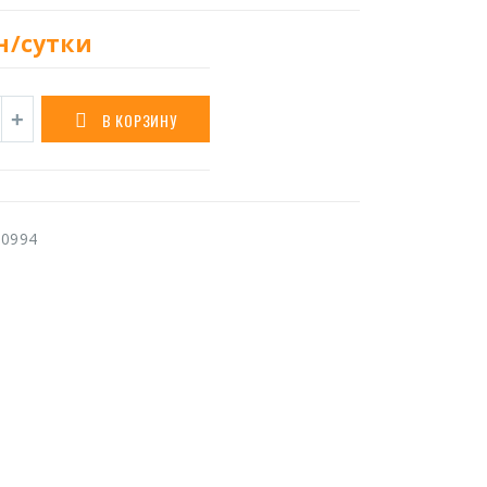
н/сутки
В КОРЗИНУ
0994