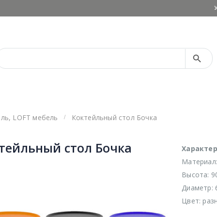
Search Button
Search
for:
ель
,
LOFT мебель
Коктейльный стол Бочка
тейльный стол Бочка
Характер
Материал:
Высота: 9
Диаметр: 
Цвет: раз