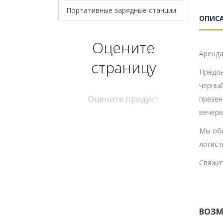
Портативные зарядные станции
ОПИС
Оцените
Аренда
страницу
Предла
черный
Оцените продукт
презен
вечери
Мы обе
логист
Свяжит
ВОЗМ