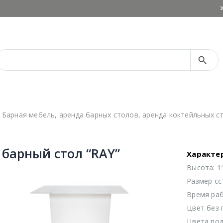
Search Button
Search
for:
,
Барная мебель
,
аренда барных столов
,
аренда коктейльных с
 барный стол “RAY”
Характе
Высота: 1
Размер cс
Время раб
Цвет без 
Цвета под