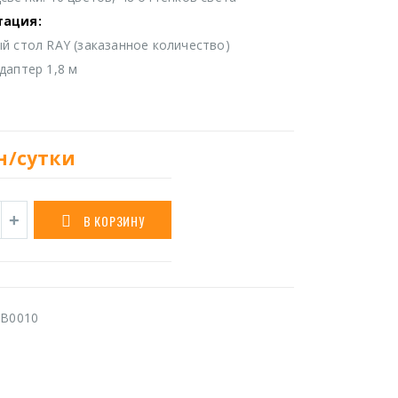
тация:
й стол RAY (заказанное количество)
даптер 1,8 м
н/сутки
В КОРЗИНУ
B0010