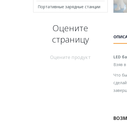
Портативные зарядные станции
Оцените
страницу
ОПИС
Оцените продукт
LED б
Взяв в
Что бы
сделай
заверш
ВОЗМ