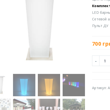
Комплек
LED барны
Сетевой а
Пульт ДУ
700
гр
Артикул:
A