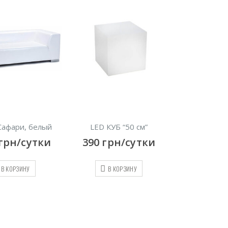
КУБ “50 см”
Диван секционный “Клуб”
LED витри
грн/сутки
500
грн/сутки
320
грн
В КОРЗИНУ
В КОРЗИНУ
В К