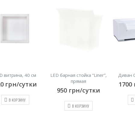
арная стойка “Liner”,
Диван Сафари, белый
LED 
прямая
1700
грн/сутки
390
50
грн/сутки
В КОРЗИНУ
В КОРЗИНУ