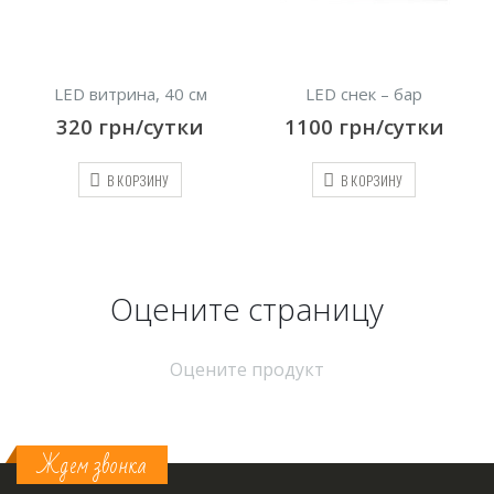
см
LED снек – бар
Кресло Магнат, белое
и
1100
грн/сутки
700
грн/сутки
В КОРЗИНУ
В КОРЗИНУ
Оцените страницу
Оцените продукт
Ждем звонка