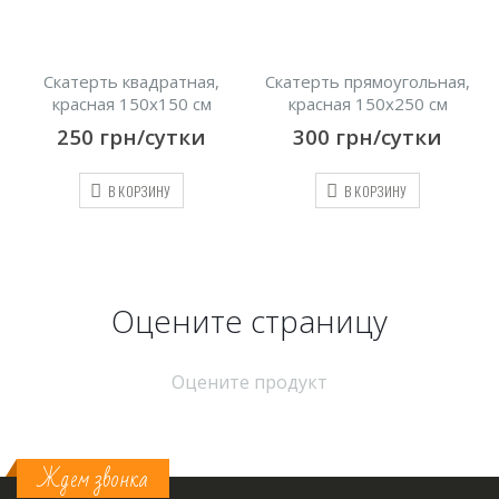
Скатерть квадратная,
Скатерть прямоугольная,
С
красная 150х150 см
красная 150х250 см
250
грн/сутки
300
грн/сутки
В КОРЗИНУ
В КОРЗИНУ
Оцените страницу
Оцените продукт
Ждем звонка