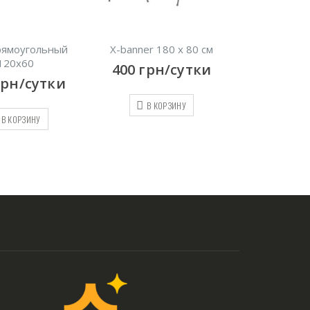
рямоугольный
X-banner 180 х 80 см
Трибуна для 
120х60
Me
400
грн/сутки
грн/сутки
500
грн
В КОРЗИНУ
В КОРЗИНУ
В КО