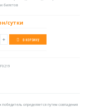
ых билетов
рн/сутки
В КОРЗИНУ
F0219
х победитель определяется путем совпадения