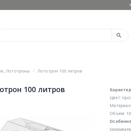
Search Button
Search
for:
ое
,
Лототроны
Лототрон 100 литров
отрон 100 литров
Характер
Цвет: про
Материал
Объем: 10
Особенно
закрываем