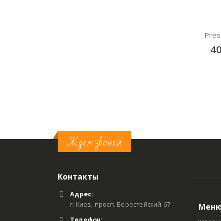
X-banner 180 х 80 см
Трибуна для выступления
Pres
Mein
400
грн/сутки
4
500
грн/сутки
В КОРЗИНУ
В КОРЗИНУ
Ждем звонка
Контакты
Адрес:
г. Киев, просп. Берестейский 67
Мен
Телефон: