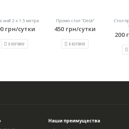
s wall 2 х 1.5 метра
Промо стол “Desk”
Стол п
00
грн/сутки
450
грн/сутки
200
В КОРЗИНУ
В КОРЗИНУ
ю
Наши преимущества