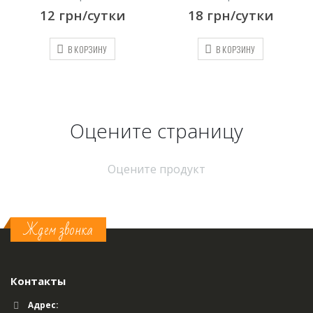
/сутки
18
грн/сутки
12
грн/с
РЗИНУ
В КОРЗИНУ
В КОРЗИ
Оцените страницу
Оцените продукт
Ждем звонка
Контакты
Адрес: