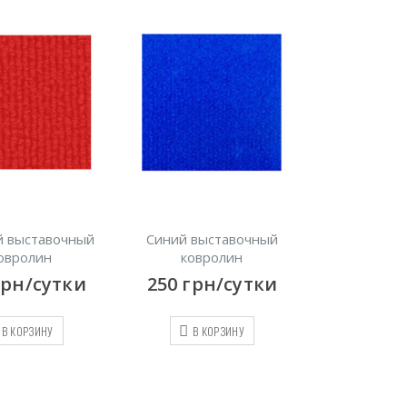
 выставочный
Розовый выставочный
Модульное
овролин
ковролин
универсаль
грн/сутки
250
грн/сутки
250
гр
В КОРЗИНУ
В КОРЗИНУ
В К