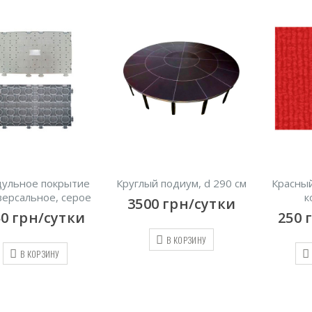
ый подиум, d 290 см
Красный выставочный
Синий
ковролин
к
500
грн/сутки
250
грн/сутки
250
В КОРЗИНУ
В КОРЗИНУ