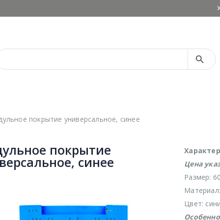
Search Button
Search
for:
ульное покрытие универсальное, синее
ульное покрытие
Характер
версальное, синее
Цена указ
Размер: 6
Материал:
Цвет: син
Особенно