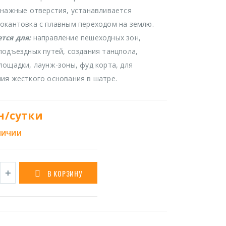
енажные отверстия, устанавливается
окантовка с плавным переходом на землю.
тся для:
направление пешеходных зон,
подъездных путей, создания танцпола,
лощадки, лаунж-зоны, фуд корта, для
ия жесткого основания в шатре.
н/сутки
личии
В КОРЗИНУ