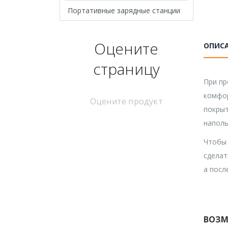
Портативные зарядные станции
Оцените
ОПИС
страницу
При пр
комфор
Оцените продукт
покрыт
наполь
Чтобы 
сделат
а посл
ВОЗМ