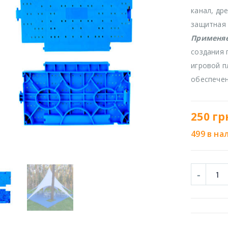
канал, др
защитная 
Применяе
создания 
игровой п
обеспечен
250
гр
499 в на