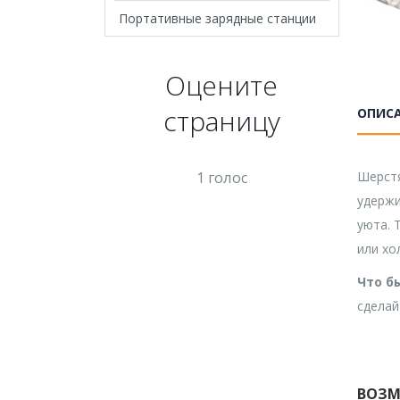
Портативные зарядные станции
Оцените
страницу
ОПИС
1 голос
Шерстя
удержи
уюта. 
или хо
Что б
сделай
ВОЗМ