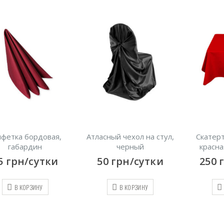
лфетка бордовая,
Атласный чехол на стул,
Скатерт
габардин
черный
красна
5
грн/сутки
50
грн/сутки
250
В КОРЗИНУ
В КОРЗИНУ