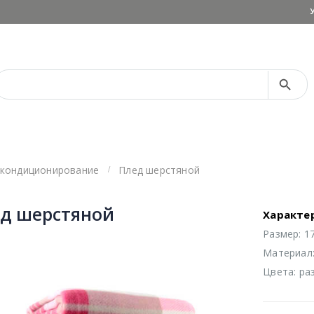
Search Button
Search
for:
 кондиционирование
Плед шерстяной
д шерстяной
Характе
Размер: 17
Материал:
Цвета: ра