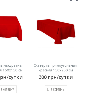
ь квадратная,
Скатерть прямоугольная,
Матовый чех
я 150х150 см
красная 150х250 см
бе
грн/сутки
300
грн/сутки
50
грн
В КОРЗИНУ
В КОРЗИНУ
В КО