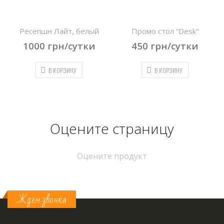
к
Ресепшн Лайт, белый
Промо стол “Desk”
1000
грн/сутки
450
грн/сутки
В КОРЗИНУ
В КОРЗИНУ
Оцените страницу
Оцените продукт
Ждем звонка