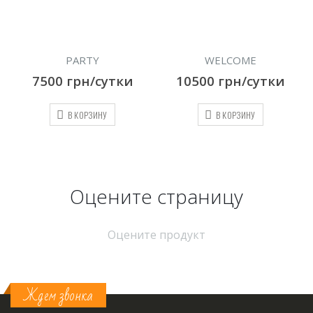
WELCOME
DISCO 90
ки
10500
грн/сутки
10500
грн/сутки
В КОРЗИНУ
В КОРЗИНУ
Оцените страницу
Оцените продукт
Ждем звонка