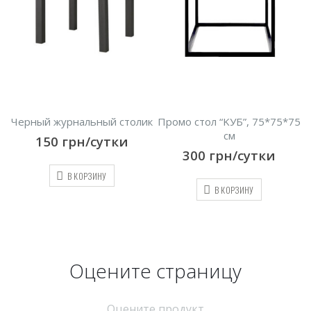
олик
Промо стол “KУБ”, 75*75*75
Информационная табличка
см
click рамка A4
300
грн/сутки
200
грн/сутки
В КОРЗИНУ
В КОРЗИНУ
Оцените страницу
Оцените продукт