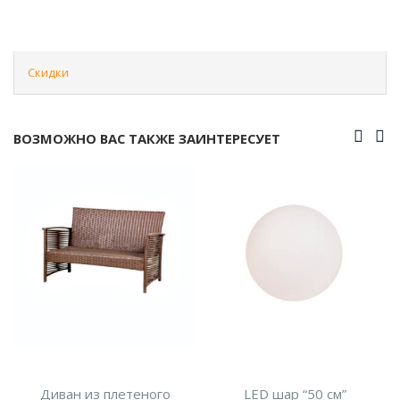
Скидки
ВОЗМОЖНО ВАС ТАКЖЕ ЗАИНТЕРЕСУЕТ
теного
LED шар “50 см”
LED диван “Bro