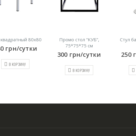
 квадратный 80х80
Промо стол “KУБ”,
Стул ба
75*75*75 см
80
грн/сутки
300
грн/сутки
250
В КОРЗИНУ
В КОРЗИНУ