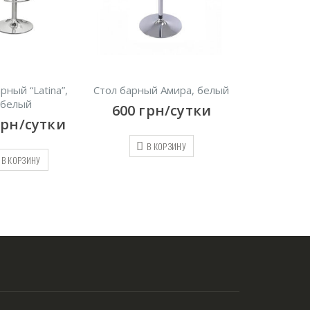
рный “Latina”,
Стол барный Амира, белый
Press wall 2
белый
600
грн/сутки
400
грн
грн/сутки
В КОРЗИНУ
В КО
В КОРЗИНУ