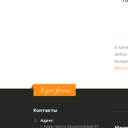
В Киев
любое 
праздн
Читат
Ждем звонка
Контакты
Адрес:
г. Киев, просп. Берестейский 67
Мен