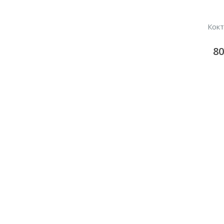
Кокт
8