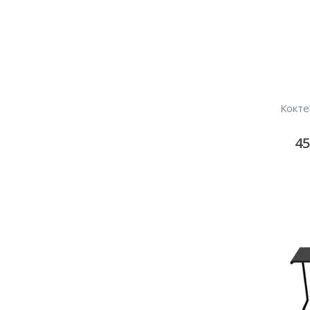
Кокте
4