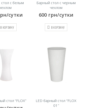
 стол с белым
Барный стол с черным
чехлом
чехлом
грн/сутки
600
грн/сутки
В КОРЗИНУ
В КОРЗИНУ
ый стол “FLOX”
LED барный стол “FLOX
01″
грн/сутки