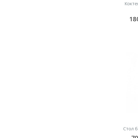
Кокте
18
Стол 
7