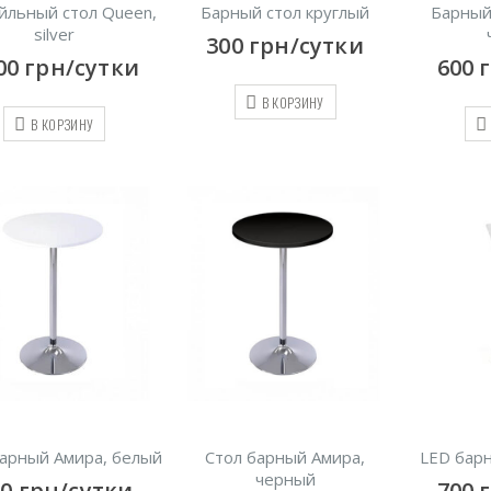
йльный стол Queen,
Барный стол круглый
Барный
silver
300
грн/сутки
00
грн/сутки
600
В КОРЗИНУ
В КОРЗИНУ
барный Амира, белый
Стол барный Амира,
LED барн
черный
00
грн/сутки
700