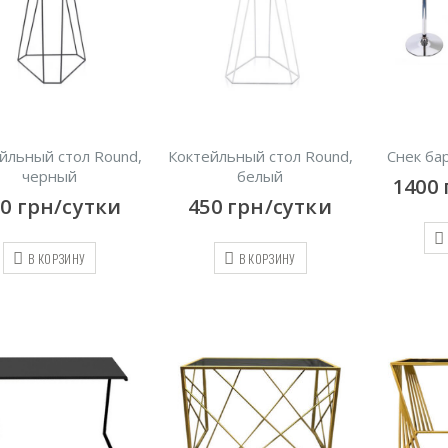
йльный стол Round,
Коктейльный стол Round,
Снек ба
черный
белый
1400
50
грн/сутки
450
грн/сутки
В КОРЗИНУ
В КОРЗИНУ