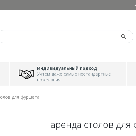
Search Button
Search
for:
Индивидуальный подход
Учтем даже самые нестандартные
пожелания
толов для фуршета
аренда столов для