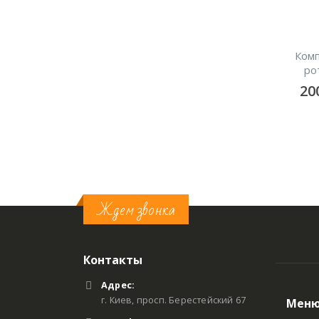
LED Куб “Вортекс”
Пуфик черный
Комп
ро
450
грн/сутки
250
грн/сутки
20
В КОРЗИНУ
В КОРЗИНУ
Ждем звонка
Контакты
Адрес:
г. Киев, просп. Берестейский 67
Мен