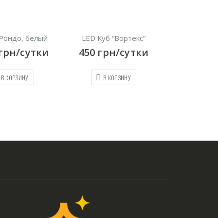
Рондо, белый
LED Куб “Вортекс”
Пуфик 
грн/сутки
450
грн/сутки
250
грн
В КОРЗИНУ
В КОРЗИНУ
В КО