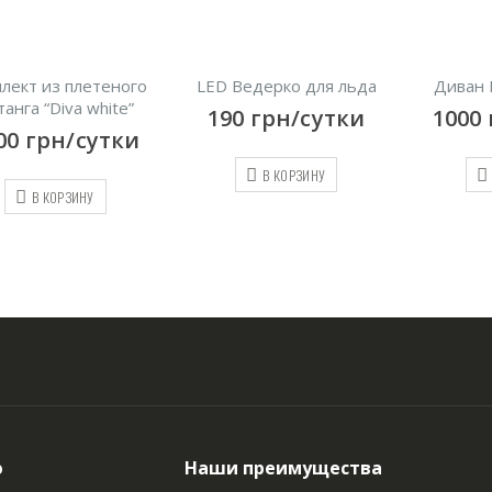
лект из плетеного
LED Ведерко для льда
Диван 
танга “Diva white”
190
грн/сутки
1000
00
грн/сутки
В КОРЗИНУ
В КОРЗИНУ
ю
Наши преимущества