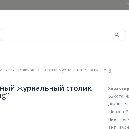
Search Button
Search
for:
альных столиков
Чёрный журнальный столик “Long”
ный журнальный столик
Характер
ng”
Высота: 4
Длинна: 9
Ширина: 5
Цвет: чер
Тип:
журн