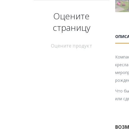
Оцените
страницу
ОПИС
Оцените продукт
Компан
кресла
меропр
рожден
Что бы
или сд
ВОЗМ