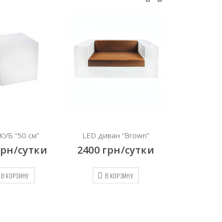
ED диван “Brown”
Кресло Рондо, белое
LED
400
грн/сутки
550
грн/сутки
320
В КОРЗИНУ
В КОРЗИНУ