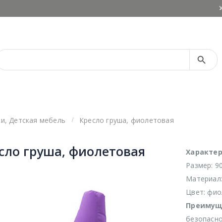
Search Button
Search
for:
ки
,
Детская мебель
Кресло груша, фиолетовая
сло груша, фиолетовая
Характер
Размер: 9
Материал
Цвет: фи
Преимущ
безопасно