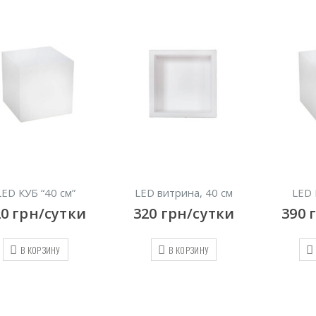
LED витрина, 40 см
LED КУБ “50 см”
L
320
грн/сутки
390
грн/сутки
2
В КОРЗИНУ
В КОРЗИНУ