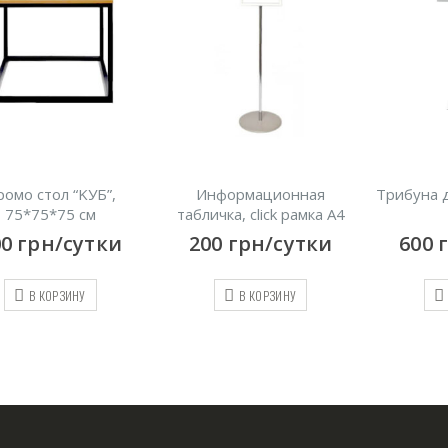
омо стол “KУБ”,
Информационная
Трибуна 
75*75*75 см
табличка, click рамка A4
00
грн/сутки
200
грн/сутки
600
В КОРЗИНУ
В КОРЗИНУ