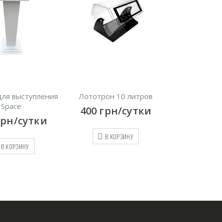
для выступления
Лототрон 10 литров
Ресепшн Me
Space
400
грн/сутки
900
грн
грн/сутки
В КОРЗИНУ
В КО
В КОРЗИНУ