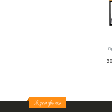
Лототрон 10 литров
Ресепшн Mein, белый
Пр
400
грн/сутки
900
грн/сутки
3
В КОРЗИНУ
В КОРЗИНУ
Ждем звонка