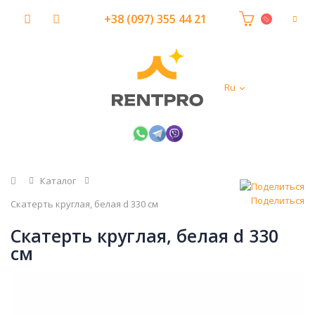
+38 (097) 355 44 21
Ru
Главная
Каталог
Поделиться
Скатерть круглая, белая d 330 см
Скатерть круглая, белая d 330
см