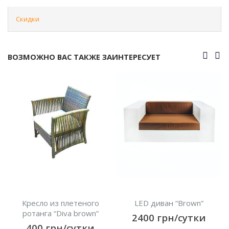
Скидки
ВОЗМОЖНО ВАС ТАКЖЕ ЗАИНТЕРЕСУЕТ
 из плетеного
LED диван “Brown”
Кресло Ро
а “Diva brown”
2400
грн/сутки
550
гр
грн/сутки