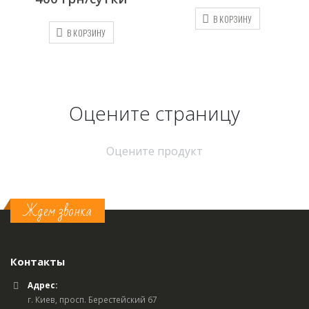
В КОРЗИНУ
В К
В КОРЗИНУ
Оцените страницу
Оцените продукт
Ждем звонка
Контакты
Адрес:
г. Киев, просп. Берестейский 67