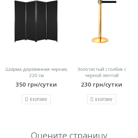
ерная,
Золотистый столбик с
Хромированный столбик
черной лентой
синим канатом
и
230
грн/сутки
150
грн/сутки
В КОРЗИНУ
В КОРЗИНУ
Оцените страницу