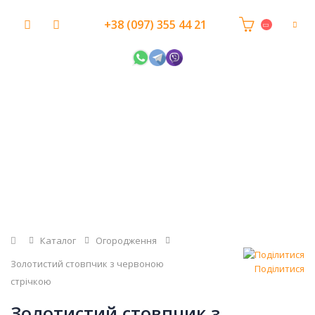
+38 (097) 355 44 21
Головна
Каталог
Огородження
Золотистий стовпчик з червоною
Поділитися
стрічкою
Золотистий стовпчик з