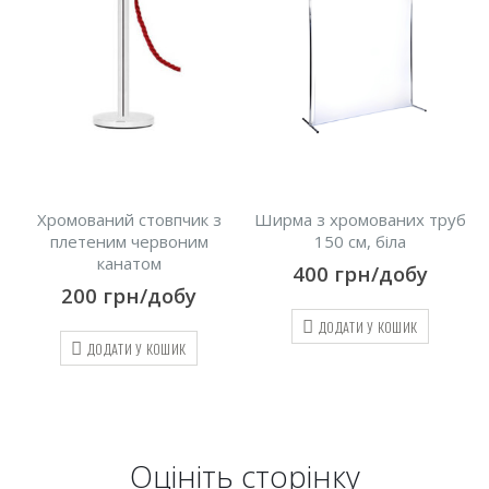
чик з
Ширма з хромованих труб
Хромований стовпчик
оним
150 см, біла
синім канатом
400
грн/добу
200
грн/добу
бу
ДОДАТИ У КОШИК
ДОДАТИ У КОШИК
ИК
Оцініть cторінку