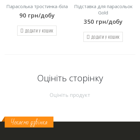
Парасолька тростинка-біла
Підставка для парасольок
Gold
90
грн/добу
350
грн/добу
ДОДАТИ У КОШИК
ДОДАТИ У КОШИК
Оцініть cторінку
Оцініть продукт
Чекаємо дзвінка