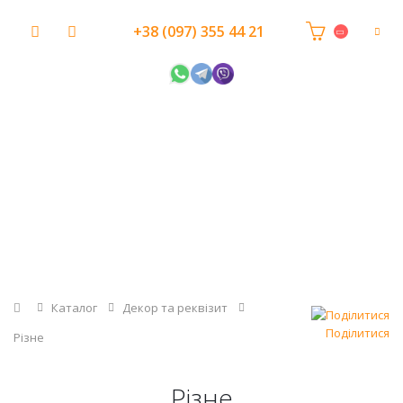
+38 (097) 355 44 21
Головна
Каталог
Декор та реквізит
Поділитися
Різне
Різне