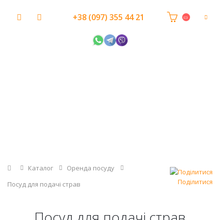
+38 (097) 355 44 21
Головна
Каталог
Оренда посуду
Поділитися
Посуд для подачі страв
Посуд для подачі страв