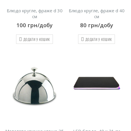
Блюдо кругле, фраже d 30
Блюдо кругле, фраже d 40
см
см
100
грн/добу
80
грн/добу
ДОДАТИ У КОШИК
ДОДАТИ У КОШИК
Металева кришка клоше 25
LED блюдо, 40 х 21 см