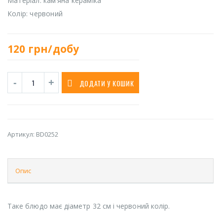
Матеріал: кам’яна кераміка
Колір: червоний
120
грн/добу
ДОДАТИ У КОШИК
Артикул:
BD0252
Опис
Таке блюдо має діаметр 32 см і червоний колір.