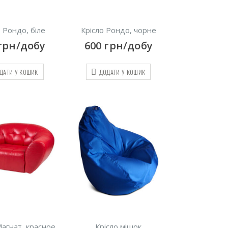
о Рондо, біле
Крісло Рондо, чорне
грн/добу
600
грн/добу
ДАТИ У КОШИК
ДОДАТИ У КОШИК
агнат, красное
Крісло мішок