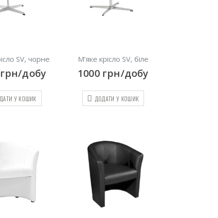
рісло SV, чорне
М’яке крісло SV, біле
грн/добу
1000
грн/добу
ДАТИ У КОШИК
ДОДАТИ У КОШИК