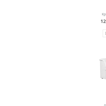
Кр
1
Д