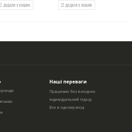
ДОДАТИ У КОШИК
ДОДАТИ У КОШИК
ю
Наші переваги
оренди
Працюємо без вихідних
Індивідуальний підхід
мпанію
Все в одному місці
ти