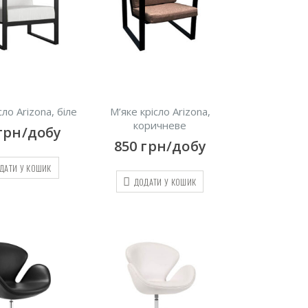
сло Arizona, біле
М’яке крісло Arizona,
коричневе
грн/добу
850
грн/добу
ДАТИ У КОШИК
ДОДАТИ У КОШИК