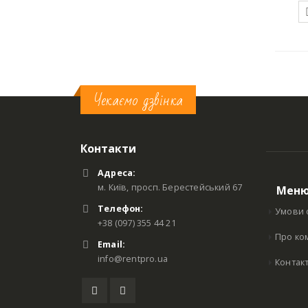
Чекаємо дзвінка
Контакти
Адреса:
м. Київ, просп. Берестейський 67
Мен
Телефон:
Умови 
+38 (097) 355 44 21
Про ко
Email:
info@rentpro.ua
Контак