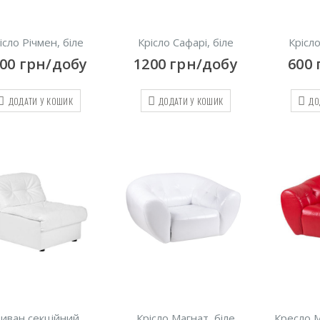
ісло Річмен, біле
Крісло Сафарі, біле
Крісл
200
грн/добу
1200
грн/добу
600
ДОДАТИ У КОШИК
ДОДАТИ У КОШИК
ДО
иван секційний
Крісло Магнат, біле
Кресло М