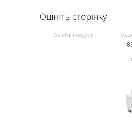
Оцініть cторінку
Оцініть продукт
М’яке
8