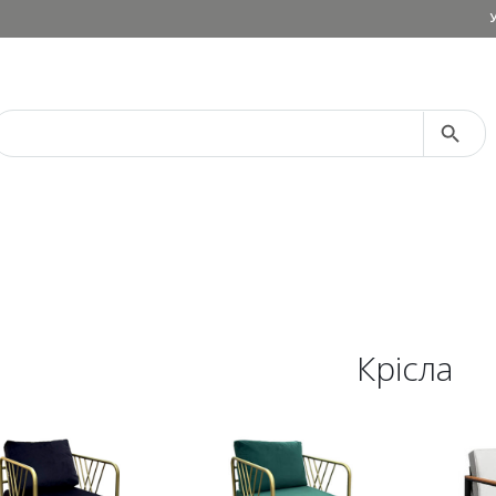
Search Button
Search
for:
Крісла