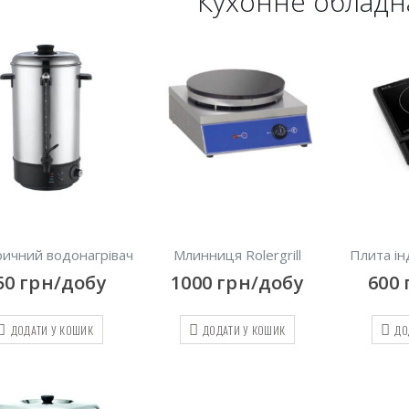
Кухонне облад
ричний водонагрівач
Млинниця Rolergrill
Плита ін
50
грн/добу
1000
грн/добу
600
ДОДАТИ У КОШИК
ДОДАТИ У КОШИК
ДО