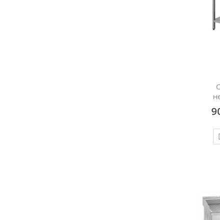
С
н
9