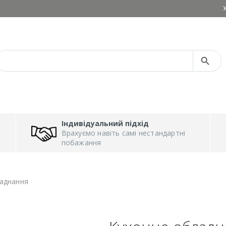
Search Button
Search
for:
Індивідуальний підхід
Врахуємо навіть самі нестандартні
побажання
аднання