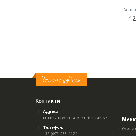
Апара
1
Чекаємо дзвінка
Контакти
Адреса:
м. Київ, просп. Берестейський 67
Мен
Телефон:
Умови 
+38 (097) 355 44 21