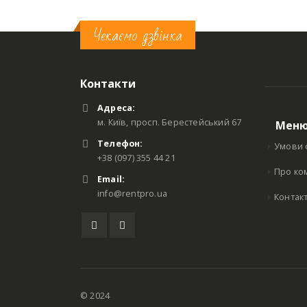
Чекаємо дзвінка
Контакти
Адреса:
м. Київ, просп. Берестейський 67
Мен
Телефон:
Умови 
+38 (097) 355 44 21
Про ко
Email:
info@rentpro.ua
Контак
© 2024