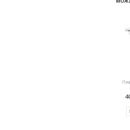
МОЖЛ
Чайник, 1л
Металевий кулер для
Пла
льоду, 21 см
30
грн/добу
100
грн/добу
4
ДОДАТИ У КОШИК
ДОДАТИ У КОШИК