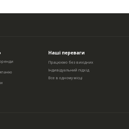
ю
Наші переваги
оренди
Працюємо без вихідних
Індивідуальний підхід
мпанію
Все в одному місці
ти