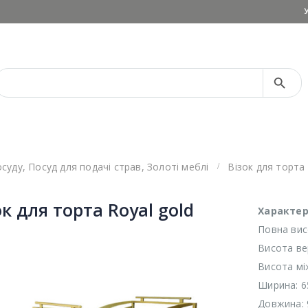
Search Button
Search
for:
осуду
,
Посуд для подачі страв
,
Золоті меблі
Візок для торта 
ок для торта Royal gold
Характер
Повна вис
Висота вер
Висота між
Ширина: 6
Довжина: 