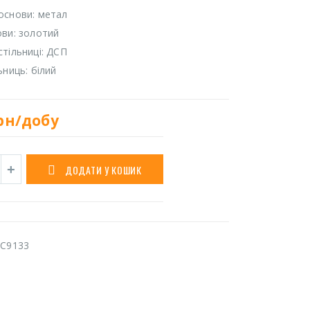
основи: метал
ови: золотий
стільниці: ДСП
ьниць: білий
рн/добу
ДОДАТИ У КОШИК
C9133