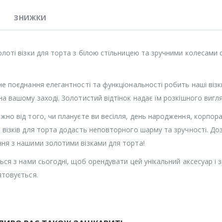
ЗНИЖКИ
олоті візки для торта з білою стільницею та зручними колесами
не поєднання елегантності та функціональності робить наші віз
на вашому заході. Золотистий відтінок надає їм розкішного вигл
жно від того, чи плануєте ви весілля, день народження, корпора
 візків для торта додасть неповторного шарму та зручності. Д
ня з нашими золотими візками для торта!
ться з нами сьогодні, щоб орендувати цей унікальний аксесуар і
ятовується.