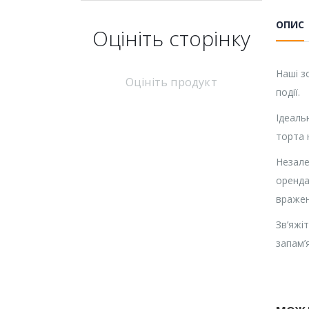
ОПИС
Оцініть cторінку
Наші з
Оцініть продукт
​​події.
Ідеаль
торта 
Незале
оренда
вражен
Зв’яжі
запам’