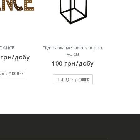
 металева чорна,
FAMILY
WEL
40 см
9000
грн/добу
10500
г
грн/добу
ДОДАТИ У КОШИК
ДОДАТИ
ОДАТИ У КОШИК