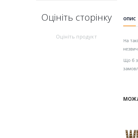
Оцініть cторінку
ОПИС
Оцініть продукт
На так
незвич
Що б з
замовл
МОЖЛ