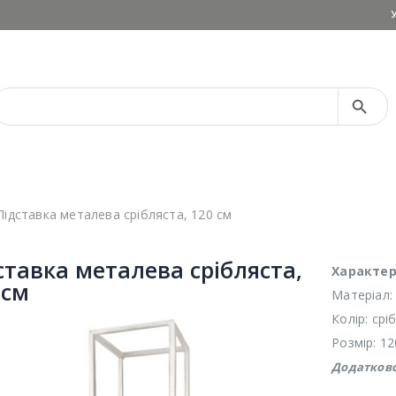
Search Button
Search
for:
Підставка металева срібляста, 120 см
ставка металева срібляста,
Характер
 см
Матеріал:
Колір: срі
Розмір: 12
Додатков