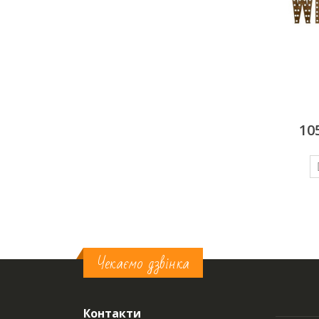
FAMILY
WELCOME
9000
грн/добу
10500
грн/добу
6
ДОДАТИ У КОШИК
ДОДАТИ У КОШИК
Чекаємо дзвінка
Контакти