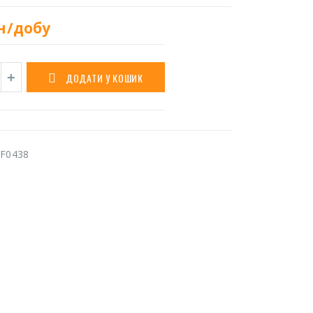
н/добу
ДОДАТИ У КОШИК
F0438