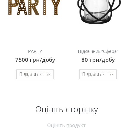
Підсвічник “Сфера”
Підставка металева чорна,
25 см
80
грн/добу
100
грн/добу
ДОДАТИ У КОШИК
ДОДАТИ У КОШИК
Оцініть cторінку
Оцініть продукт