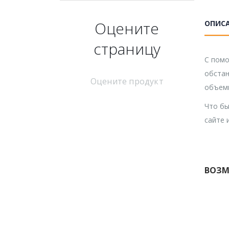
Оцените
ОПИС
страницу
С помо
обстан
Оцените продукт
объемн
Что бы
сайте 
ВОЗМ