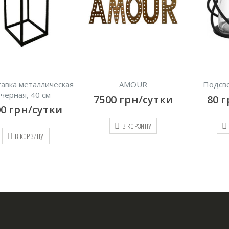
ическая
AMOUR
Подсвечник “Сфера
м
7500
грн/сутки
80
грн/сутки
тки
В КОРЗИНУ
В КОРЗИНУ