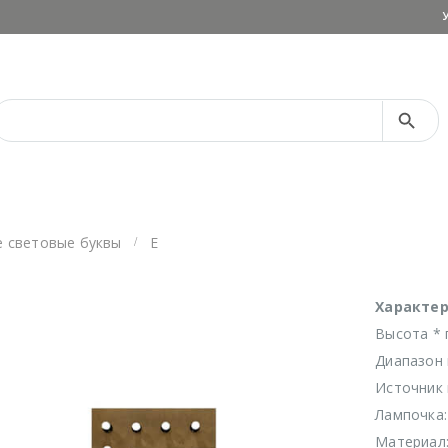
Search Button
Search
for:
 световые буквы
E
Характер
Высота * 
Диапазон 
Источник 
Лампочка:
Материал: