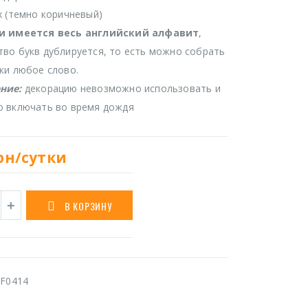
х (темно коричневый)
и имеется весь английский алфавит
,
во букв дублируется, то есть можно собрать
ки любое слово.
ние:
декорацию невозможно использовать и
о включать во время дождя
рн/сутки
В КОРЗИНУ
F0414