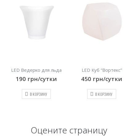
да
LED Куб “Вортекс”
Комплект из плетеного
ротанга “Diva white”
450
грн/сутки
2000
грн/сутки
В КОРЗИНУ
В КОРЗИНУ
Оцените страницу