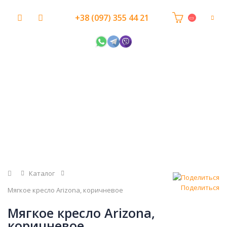
+38 (097) 355 44 21
Главная
Каталог
Поделиться
Мягкое кресло Arizona, коричневое
Мягкое кресло Arizona,
коричневое