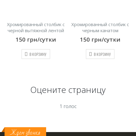
с
Хромированный столбик с
Хромированный столбик с
черной вытяжной лентой
черным канатом
150
грн/сутки
150
грн/сутки
В КОРЗИНУ
В КОРЗИНУ
Оцените страницу
1 голос
Ждем звонка