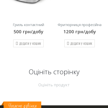
й
Фритюрниця професійна
Апарат для поп-корну
у
1200
грн/добу
1500
грн/добу
ДОДАТИ У КОШИК
ДОДАТИ У КОШИК
Оцініть cторінку
Оцініть продукт
Чекаємо дзвінка