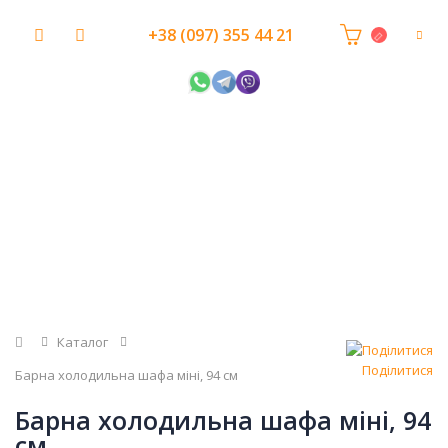
+38 (097) 355 44 21
Головна
Каталог
Поділитися
Барна холодильна шафа міні, 94 см
Барна холодильна шафа міні, 94
см