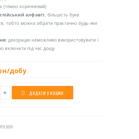
іх (темно коричневий)
нглійський алфавіт
, більшість букв
я, тобто можна зібрати практично будь-яке
ня:
декорацію неможливо використовувати і
о включати під час дощу
рн/добу
ДОДАТИ У КОШИК
F0309