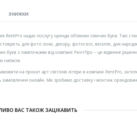
ЗНИЖКИ
ія RentPro надає послугу оренди об’ємних сіяючих букв. Такі сти
стовують для фото зони, декору, фотосесії, весілля, дня народж
вих букв з лампочками від компанії РентПро – це відмінне ріше
х написів.
амовити на прокат арт світлові літери в компанії RentPro, зат
ь замовлення онлайн. Ми зробимо доставку і монтаж орендовани
ИВО ВАС ТАКОЖ ЗАЦІКАВИТЬ