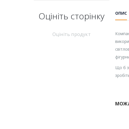
Оцініть cторінку
ОПИС
Компан
Оцініть продукт
викори
світло
фігурни
Що б з
зробіт
МОЖЛ