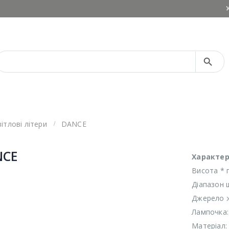
Search Button
Search
for:
вітлові літери
DANCE
NCE
Характер
Висота * 
Діапазон ш
Джерело ж
Лампочка:
Матеріал: