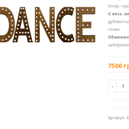
Колір: гор
Є весь а
дублюєтьс
слово.
Обмежен
заборонен
7500
г
Артикул:
A