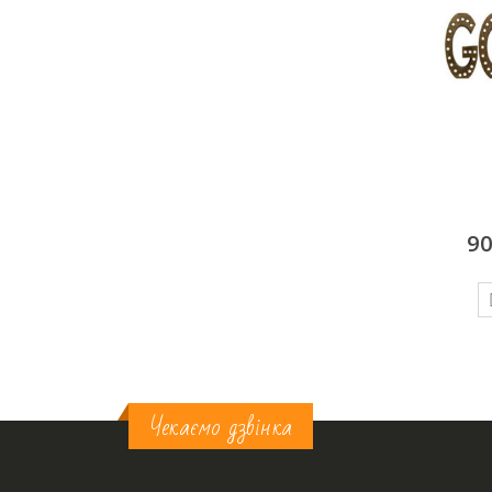
AMOUR
Підставка металева чорна,
40 см
7500
грн/добу
9
100
грн/добу
ДОДАТИ У КОШИК
ДОДАТИ У КОШИК
Чекаємо дзвінка