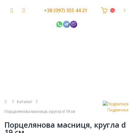
+38 (097) 355 44 21
Головна
Каталог
Поділитися
Порцелянова масниця, кругла d 19 см
Порцелянова масниця, кругла d
19 см