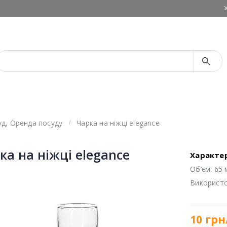
Search Button
Search
for:
уд
,
Оренда посуду
Чарка на ніжці elegance
ка на ніжці elegance
Характе
Об’єм: 65 
Використов
10
грн