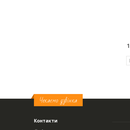
Чарка
Склянка Граніт, 350 мл
7
грн/добу
10
грн/добу
ДОДАТИ У КОШИК
ДОДАТИ У КОШИК
Чекаємо дзвінка
Контакти