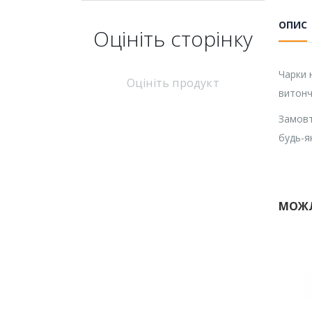
ОПИС
Оцініть cторінку
Чарки 
Оцініть продукт
витонч
Замовт
будь-я
МОЖЛ