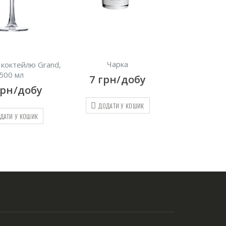
Чарка
Склянка Гра
 коктейлю Grand,
500 мл
7
грн/добу
10
грн
грн/добу
ДОДАТИ У КОШИК
ДОДАТИ
ДАТИ У КОШИК