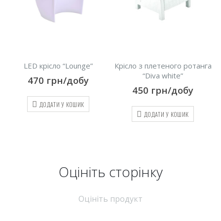
”
Крісло з плетеного ротанга
Парасолька бічна 2.7 м, біл
“Diva white”
600
грн/добу
450
грн/добу
ДОДАТИ У КОШИК
ДОДАТИ У КОШИК
Оцініть cторінку
Оцініть продукт