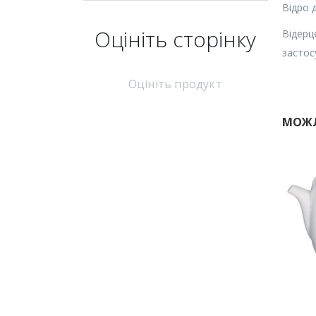
Відро 
Оцініть cторінку
Відерц
застос
Оцініть продукт
МОЖЛ