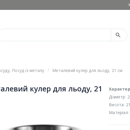
Search Button
Search
for:
осуду
,
Посуд із металу
Металевий кулер для льоду, 21 см
алевий кулер для льоду, 21
Характер
Діаметр: 2
Висота: 2
Матеріал: