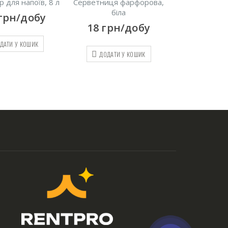
 для напоїв, 8 л
Серветниця фарфорова,
Рознос офіці
біла
грн/добу
70
грн
18
грн/добу
ДАТИ У КОШИК
ДОДАТИ
ДОДАТИ У КОШИК