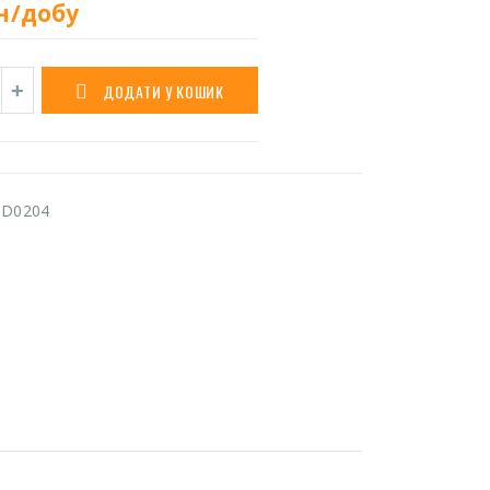
н/добу
ДОДАТИ У КОШИК
BD0204