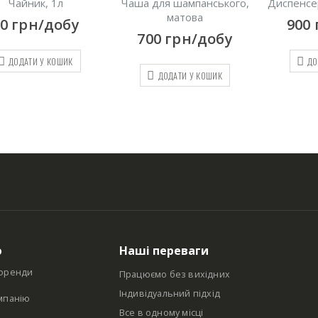
Чайник, 1л
Чаша для шампанського,
Диспенсер
матова
30
грн/добу
900
700
грн/добу
ДОДАТИ У КОШИК
ДО
ДОДАТИ У КОШИК
ю
Наші переваги
оренди
Працюємо без вихідних
Індивідуальний підхід
мпанію
Все в одному місці