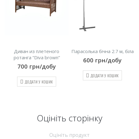
го
Парасолька бічна 2.7 м, біла
Плетене крісло – качал
wn”
600
грн/добу
400
грн/добу
у
ДОДАТИ У КОШИК
ДОДАТИ У КОШИК
Оцініть cторінку
Оцініть продукт